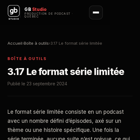
GB
Studio
PRODUCTION DE PODCAST ·
QUÉBEC
Accueil
›
Boîte à outils
›
3.17 Le format série limitée
BOÎTE À OUTILS
3.17 Le format série limitée
Publié le 23 septembre 2024
Le format série limitée consiste en un podcast
avec un nombre défini d’épisodes, axé sur un
thème ou une histoire spécifique. Une fois la
série terminée, aucune suite n’est prévue, ce qui