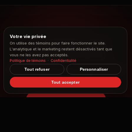
Votre vie privée
Le prochain, c'est
On utilise des témoins pour faire fonctionner le site.
L'analytique et le marketing restent désactivés tant que
peut-être le vôtre.
vous ne les avez pas acceptés.
Politique de témoins
·
Confidentialité
Contactez-nous pour lancer le podcast de votre
Tout refuser
Personnaliser
organisation, clés en main.
Tout accepter
Démarrez votre podcast