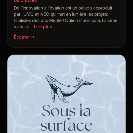
UMQ & IVÉO
De l’innovation à l’ovation est un balado coproduit
par l’UMQ et IVÉO qui met en lumière les projets
finalistes des prix Mérite Ovation municipale. La série
valorise
…
Écouter