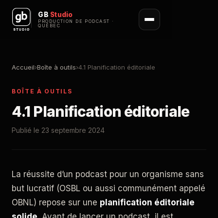
GB
Studio
PRODUCTION DE PODCAST ·
QUÉBEC
Accueil
›
Boîte à outils
›
4.1 Planification éditoriale
BOÎTE À OUTILS
4.1 Planification éditoriale
Publié le 23 septembre 2024
La réussite d’un podcast pour un organisme sans
but lucratif (OSBL ou aussi communément appelé
OBNL) repose sur une
planification éditoriale
solide
. Avant de lancer un podcast, il est