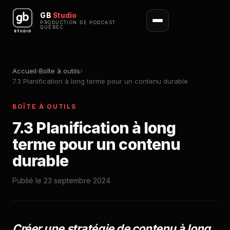
GB
Studio
PRODUCTION DE PODCAST ·
QUÉBEC
Accueil
›
Boîte à outils
›
7.3 Planification à long terme pour un contenu durable
BOÎTE À OUTILS
7.3 Planification à long
terme pour un contenu
durable
Publié le 23 septembre 2024
Créer une stratégie de contenu à long