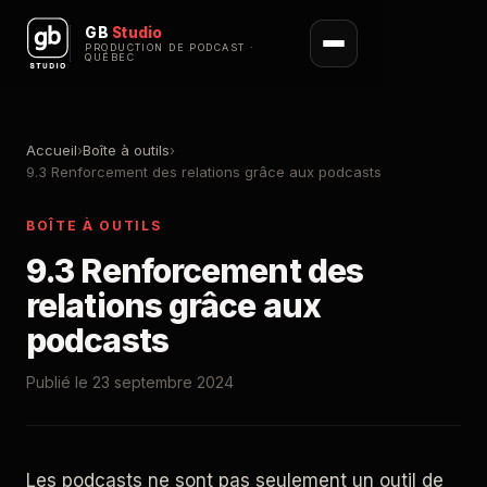
GB
Studio
PRODUCTION DE PODCAST ·
QUÉBEC
Accueil
›
Boîte à outils
›
9.3 Renforcement des relations grâce aux podcasts
BOÎTE À OUTILS
9.3 Renforcement des
relations grâce aux
podcasts
Publié le 23 septembre 2024
Les podcasts ne sont pas seulement un outil de